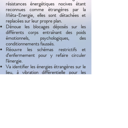
résistances énergétiques nocives étant
reconnues comme étrangères par la
Méta-Energie, elles sont détachées et
replacées sur leur propre plan.
Dénoue les blocages déposés sur les
différents corps entraînant des poids
émotionnels, psychologiques, des
conditionnements faussés.
Réouvre les schémas restrictifs et
d’enfermement pour y refaire circuler
l’énergie.
Va identifier les énergies étrangères sur le
lieu, à vibration différentielle pour les
transporter sur un plan plus adapté, remise
à zéro de la mémoire des lieux.
Met en évidence les mémoires karmiques
passées pour les replacer dans un contexte
adapté et ainsi nettoyer l’implication
actuelle.
Relève naturellement le taux vibratoire des
êtres, des objets, des lieux (du vivant et du
non vivant).